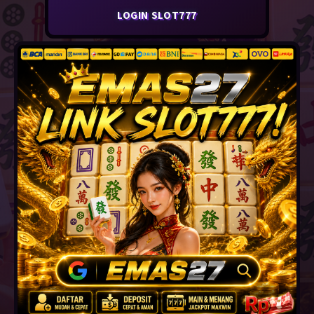
LOGIN SLOT777